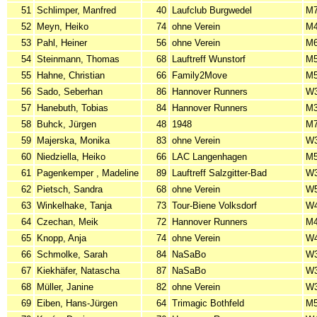
51
Schlimper, Manfred
40
Laufclub Burgwedel
M
52
Meyn, Heiko
74
ohne Verein
M
53
Pahl, Heiner
56
ohne Verein
M
54
Steinmann, Thomas
68
Lauftreff Wunstorf
M
55
Hahne, Christian
66
Family2Move
M
56
Sado, Seberhan
86
Hannover Runners
W
57
Hanebuth, Tobias
84
Hannover Runners
M
58
Buhck, Jürgen
48
1948
M
59
Majerska, Monika
83
ohne Verein
W
60
Niedziella, Heiko
66
LAC Langenhagen
M
61
Pagenkemper , Madeline
89
Lauftreff Salzgitter-Bad
W
62
Pietsch, Sandra
68
ohne Verein
W
63
Winkelhake, Tanja
73
Tour-Biene Volksdorf
W
64
Czechan, Meik
72
Hannover Runners
M
65
Knopp, Anja
74
ohne Verein
W
66
Schmolke, Sarah
84
NaSaBo
W
67
Kiekhäfer, Natascha
87
NaSaBo
W
68
Müller, Janine
82
ohne Verein
W
69
Eiben, Hans-Jürgen
64
Trimagic Bothfeld
M