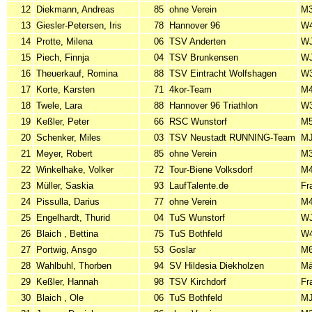
12
Diekmann, Andreas
85
ohne Verein
M
13
Giesler-Petersen, Iris
78
Hannover 96
W
14
Protte, Milena
06
TSV Anderten
WJ
15
Piech, Finnja
04
TSV Brunkensen
WJ
16
Theuerkauf, Romina
88
TSV Eintracht Wolfshagen
W
17
Korte, Karsten
71
4kor-Team
M
18
Twele, Lara
88
Hannover 96 Triathlon
W
19
Keßler, Peter
66
RSC Wunstorf
M
20
Schenker, Miles
03
TSV Neustadt RUNNING-Team
MJ
21
Meyer, Robert
85
ohne Verein
M
22
Winkelhake, Volker
72
Tour-Biene Volksdorf
M
23
Müller, Saskia
93
LaufTalente.de
Fr
24
Pissulla, Darius
77
ohne Verein
M
25
Engelhardt, Thurid
04
TuS Wunstorf
WJ
26
Blaich , Bettina
75
TuS Bothfeld
W
27
Portwig, Ansgo
53
Goslar
M
28
Wahlbuhl, Thorben
94
SV Hildesia Diekholzen
Mä
29
Keßler, Hannah
98
TSV Kirchdorf
Fr
30
Blaich , Ole
06
TuS Bothfeld
MJ