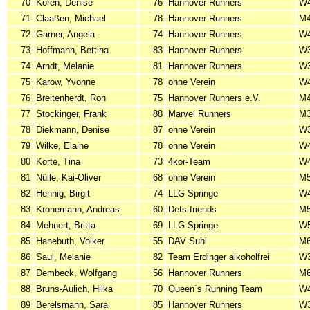
70
Korén, Denise
76
Hannover Runners
W
71
Claaßen, Michael
78
Hannover Runners
M
72
Garner, Angela
74
Hannover Runners
W
73
Hoffmann, Bettina
83
Hannover Runners
W
74
Arndt, Melanie
81
Hannover Runners
W
75
Karow, Yvonne
78
ohne Verein
W
76
Breitenherdt, Ron
75
Hannover Runners e.V.
M
77
Stockinger, Frank
88
Marvel Runners
M
78
Diekmann, Denise
87
ohne Verein
W
79
Wilke, Elaine
78
ohne Verein
W
80
Korte, Tina
73
4kor-Team
W
81
Nülle, Kai-Oliver
68
ohne Verein
M
82
Hennig, Birgit
74
LLG Springe
W
83
Kronemann, Andreas
60
Dets friends
M
84
Mehnert, Britta
69
LLG Springe
W
85
Hanebuth, Volker
55
DAV Suhl
M
86
Saul, Melanie
82
Team Erdinger alkoholfrei
W
87
Dembeck, Wolfgang
56
Hannover Runners
M
88
Bruns-Aulich, Hilka
70
Queen´s Running Team
W
89
Berelsmann, Sara
85
Hannover Runners
W