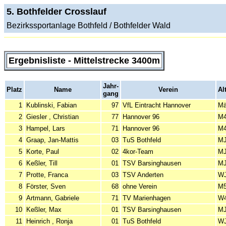
5. Bothfelder Crosslauf
Bezirkssportanlage Bothfeld / Bothfelder Wald
Ergebnisliste - Mittelstrecke 3400m
Jahr-
Platz
Name
Verein
Al
gang
1
Kublinski, Fabian
97
VfL Eintracht Hannover
Mä
2
Giesler , Christian
77
Hannover 96
M
3
Hampel, Lars
71
Hannover 96
M
4
Graap, Jan-Mattis
03
TuS Bothfeld
MJ
5
Korte, Paul
02
4kor-Team
MJ
6
Keßler, Till
01
TSV Barsinghausen
MJ
7
Protte, Franca
03
TSV Anderten
WJ
8
Förster, Sven
68
ohne Verein
M
9
Artmann, Gabriele
71
TV Marienhagen
W
10
Keßler, Max
01
TSV Barsinghausen
MJ
11
Heinrich , Ronja
01
TuS Bothfeld
WJ