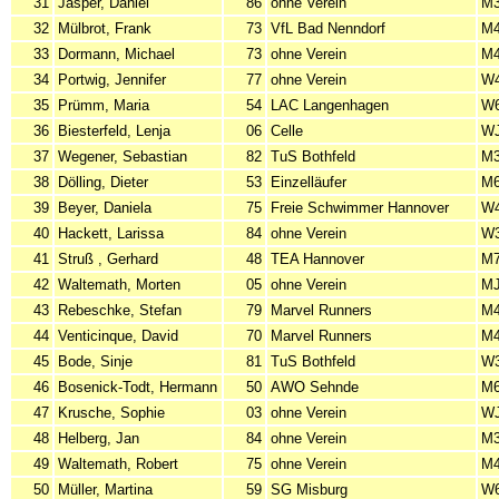
31
Jasper, Daniel
86
ohne Verein
M
32
Mülbrot, Frank
73
VfL Bad Nenndorf
M
33
Dormann, Michael
73
ohne Verein
M
34
Portwig, Jennifer
77
ohne Verein
W
35
Prümm, Maria
54
LAC Langenhagen
W
36
Biesterfeld, Lenja
06
Celle
WJ
37
Wegener, Sebastian
82
TuS Bothfeld
M
38
Dölling, Dieter
53
Einzelläufer
M
39
Beyer, Daniela
75
Freie Schwimmer Hannover
W
40
Hackett, Larissa
84
ohne Verein
W
41
Struß , Gerhard
48
TEA Hannover
M
42
Waltemath, Morten
05
ohne Verein
MJ
43
Rebeschke, Stefan
79
Marvel Runners
M
44
Venticinque, David
70
Marvel Runners
M
45
Bode, Sinje
81
TuS Bothfeld
W
46
Bosenick-Todt, Hermann
50
AWO Sehnde
M
47
Krusche, Sophie
03
ohne Verein
WJ
48
Helberg, Jan
84
ohne Verein
M
49
Waltemath, Robert
75
ohne Verein
M
50
Müller, Martina
59
SG Misburg
W