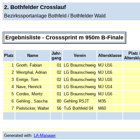
2. Bothfelder Crosslauf
Bezirkssportanlage Bothfeld / Bothfelder Wald
Ergebnisliste - Crosssprint m 950m B-Finale
Jahr-
Platz 
Platz
Name
Verein
Altersklasse
gang
Alterskl
1
Gnoth, Fabian
01
LG Braunschweig
MJ U16
2
Westphal, Adrian
02
LG Braunschweig
MJ U16
3
Eretge, Tom
02
LG Braunschweig
MJ U16
4
Nave, Henrick
03
LG Braunschweig
MJ U14
5
Cordes, Moritz
01
LG Braunschweig
MJ U16
6
Gehling , Sascha
80
Gehling RSJT
M35
7
Pielsticker, Walter
56
TuS Bothfeld 04
M60
Generated with:
LA-Manager